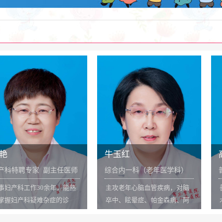
氮呼气试验、碳13尿素呼气试验
达到省级先进、
等检测方面，处于省内先进水
6、开展脑脊液
平，填补多项市内空白。...
蛛网膜下腔出血
感染；7、成立
诊疗中心，对肾
球肾炎、急进性
病的诊治达市内
功开展小儿肾脏
术4例，治疗效果显
牛玉红
高小利
 副主任医师
综合内一科（老年医学科）
普外科主任 
主任 主任医师
0余年，能熟
主攻老年心脑血管疾病，对脑
善长消化道恶性
难杂症的诊
卒中、眩晕症、帕金森病、阿
术治疗，包括腹
类妇产科手
尔茨海默症、老年性冠心病、
结肠癌的微创治