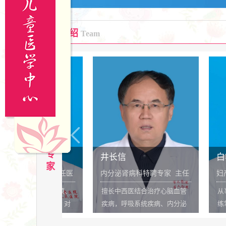
专家介绍
Team
成
人
科
室
专
井长信
白艳
家
家 主任医
内分泌肾病科特聘专家 主任
妇产科特聘专家
医师
年，对颈、
擅长中西医结合治疗心脑血管
从事妇产科工作3
疗方案。对
疾病，呼吸系统疾病、内分泌
练掌握妇产科疑
痹、肩周
系统疾病、消化系统疾病等，
治，独立完成各