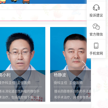
市内领先水平；
颅内感染性疾病；3、侧脑室穿
置换术主要治疗
刺引流术；4、经口、经鼻气管
投诉建议
、中枢神经系统
插管术；5、血浆置换术；6、建
榆林市小儿肾病
立危重病儿转运系统7、有创血
病综合征、肾小
坟监测8、肠外和肠内营养。...
官方微信
肾炎综合征等疾
领先水平，已成
经皮肾穿刺活检
手机官网
著。...
杨静波
宋鸿雁
主任医师
骨科主任 主任医师
妇产科主任 
肿瘤的微创手
擅长四肢骨折创伤的手法复位
擅长中西医结
腔镜下胃、直
和手术治疗，对老年骨质疏松
病，尤其对产
疗，完成消化
导致各类骨关节疾病及人工髋
不孕症、更年