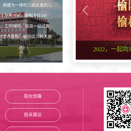
、保健为一体的三级水准的儿
1万平方米，编制床位500
助、工伤保险、民政一站式救
定点医院，榆阳区25种大病
阳区人民医院榆林市
人民医院为人
啦！
院长信箱
投诉建议