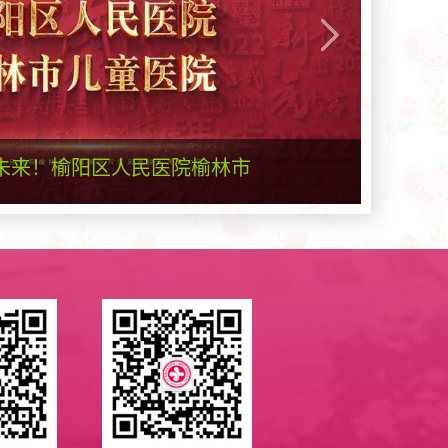
发表于综合类
上，并获得了
的优秀论文奖
榆林市下达的
得了科研成果
民 防护疫情保家园
武