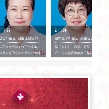
胞学检测的研
刘晓峰
申玲
副主任检验师
超声医学科主任 副主任医师
心电图室主
工作三十多年，
擅长对心脏、血管、腹部、妇
从事心电图及
床检验知识和科
产、浅表器官等疾病的超声诊
十余年，具有
先后发表论文十
断和疑难病例鉴别诊断，掌握
和心电图专业
续获得榆阳区卫
腔内超声，介入超声，超声造
规心电图、二
人及单位优秀科
影等技术，尤其对小儿颅脑，
电图、二十四
髋关节超声，小儿心脏超声有
测、各种药物
丰富的经验。多次被市及区卫
临床经验，特
计委评为优秀工作者，发表论
图、复杂心律
文多篇。
断水平，结合
症患者迅速作
诊断。撰写专