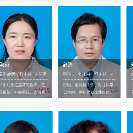
通大学附属医
老年性高血压、老年心力衰
道恶性肿瘤手术达
，苏州市中医
竭、心律失常、肺源性心脏
上。率先在我市
文十余篇，获
病、扩张性心肌病的诊治具有
镜微创无张力疝
奖二等奖一
丰富的临床经验，并擅长老年
目前已完成100
重危症、多器官功能衰竭的处
年开展腹腔镜微
理。
阑尾切除等手术
同时开展前列腺
切等泌尿外科微
腹腔镜微创技术
薛涛
朱晓飞
水平。
主任 主任医
副院长 小儿内一科主任 主
新生儿中心副
任医师
症的救治，在
呼吸、消化科主任，对儿科常
擅长于新生儿
系统、血液系
见疾病，特别是发热性疾病、
生儿呼吸窘迫
疾病及各科危
小儿慢性咳嗽、变应性鼻炎、
缺氧缺血性脑
机械通气、危
哮喘、腹泻、便秘等呼吸消
的诊断治疗。
多器官功能不
化、呼吸消化系统疾病。
等方面有较丰
服务理念：有