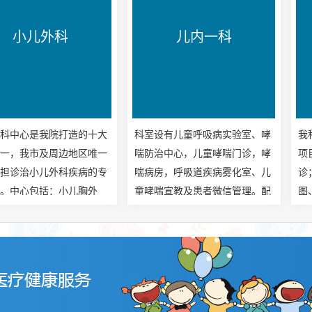
科
儿内一科
儿内
打造的十大
科室设有儿童呼吸病实验室、哮
我科率先在市内
边地区唯一
喘防治中心，儿童哮喘门诊，哮
项目有：1、小
科疾病的专
喘病房，呼吸道疾病雾化室、儿
诊；2、长程视
小儿胸外
童哮喘宣教及患者微信管理。配
图、常规脑电图
新生儿外
有过敏原检测系统、肺通气功能
开展床旁脑电图
泌尿外科、
检查仪、支气管舒张试验、呼气
液细胞学实验室
...
峰流速测定、一氧化氮呼气试
康复训练中心 主
验、咽拭子支原体培养、小儿内
痪、颅内出血及
窥镜、等先进设备。在哮喘的规
等神经系统疾病
范化管理及肺通气功能、一氧化
病治疗中心，针