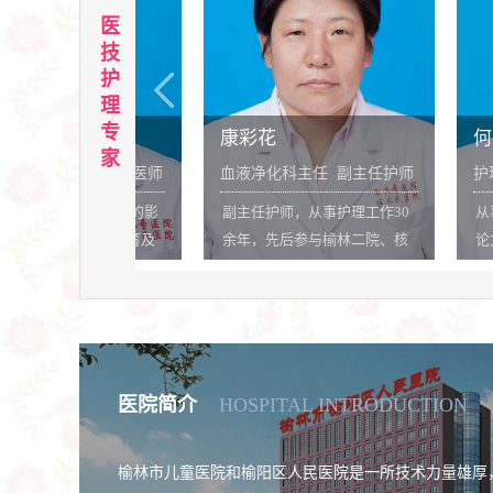
一线希望就尽百
医
技
护
理
专
康彩花
何爱秀
家
任 主任医师
血液净化科主任 副主任护师
护理部主任 副
系统病变的影
副主任护师，从事护理工作30
从事护理工作三
童脑发育及
余年，先后参与榆林二院、核
论文十余篇。对
工业215医院肾病科及血液净化
具有丰富的临床
科的组建工作，现于榆林市儿
危重症及老年病
童医院榆阳区人民医院从事血
作。
液净化室管理工作。
医院简介
HOSPITAL INTRODUCTION
榆林市儿童医院和榆阳区人民医院是一所技术力量雄厚