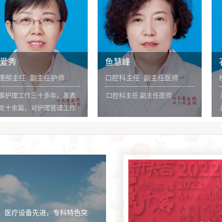
倍努力。
鱼慧峰
石玉玲
主任护师
口腔科主任 副主任医师
检验科主任 
十多年，发表
口腔科主任 副主任医师
从事临床检验
护理管理工作
具有丰富的临
经验。擅长急
室管理经验。
人的护理工
余篇。近年连
生工作先进个
主任荣誉。
，医疗设备先进，专科特色突