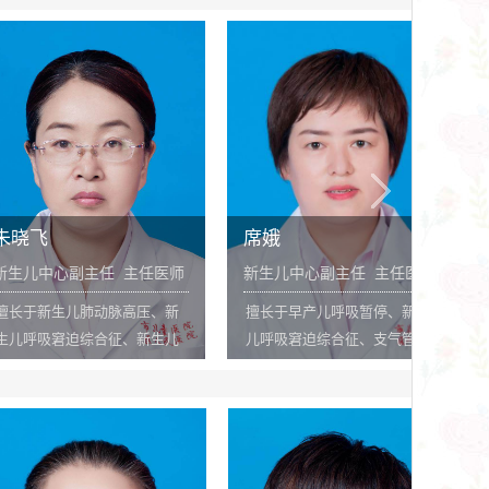
1000例以
膝关节置换及脊柱疾患的治疗
疑难杂症的诊
独立开展腹腔
有丰富的临床经验。对儿童骨
床经验。曾先
气修补手术，
折创伤有独特的治疗手段。是
级医学期刊发
多例；从2005
我院骨科的学术带头人和骨科
篇，获市级科
创胆囊切除、
权威专家。从事骨科工作以
达2000多例，
来，独自操作完成各类骨科手
增生等离子电
术4000余例，参与抢救各类危
创手术，目前
重创伤患者400余次，手法复位
达到市内先进
治疗各类骨折脱位患者1000余
席娥
苏慧霞
人次，获得了患者的广泛好
主任 主任医师
新生儿中心副主任 主任医师
儿童保健科
评。
肺动脉高压、新
擅长于早产儿呼吸暂停、新生
擅长儿童常见
综合征、新生儿
儿呼吸窘迫综合征、支气管肺
治未病，注重
病、新生儿黄疸
发育不良、新生儿呼吸衰竭、
儿肺炎、慢性
胎粪吸入综合征、新生儿缺氧
肠炎、血便、
缺血性脑病、新生儿败血症等
病有丰富治疗
疾病的诊断及治疗。
力于癫痫、多
神经系统相关