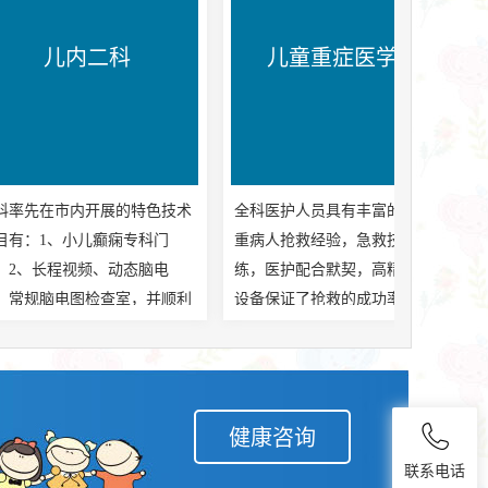
二科
儿童重症医学科
开展的特色技术
全科医护人员具有丰富的急、危
妇产科为我院
儿癫痫专科门
重病人抢救经验，急救技术熟
科、产科。有
频、动态脑电
练，医护配合默契，高精的抢救
任医师2名，
检查室，并顺利
设备保证了抢救的成功率，减少
治医师4名，
监测；3、脑脊
了危重症患儿后遗症的发生率。
术精湛的护理
；4、小儿神经
市内率先开展了：1、常频、高
术实力雄厚、
要治疗脑性瘫
频机械通气治疗各型呼吸衰竭及
缺氧缺血性脑病
呼吸窘迫综合症；2、经颅微创
健康咨询
；5、成立血友
术治疗婴儿颅内出血；2、脑脊
联系电话
对血友病的诊治
液置换术治疗蛛网膜下腔出血、