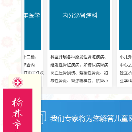
年医学
内分泌肾病科
小儿外
十二楼，
科室开展各种原发性肾脏疾病、
小儿外科中心是我院
综合内
继发性肾脏疾病，如糖尿病肾病
中心之一，我市及周
其中主任
高血压肾损伤、紫癫性肾炎、狼
独立承担诊治小儿外
人，主治
疮性肾炎、肾淀粉样变、抗肾小
业学科。中心包括：
另外柔性
球基底膜疾病等的诊治;对各种血
科、小儿普通外科、
总医院老
液净化技术，如血液透析、血液
科、小儿骨科、小儿
团队临
透析滤过、血液灌流、CRRT、
小儿烧伤整形外科等。
。...
血浆置换、免疫吸附及其急、慢
性并发症的处理有丰富的临床经
验和独到见解。...