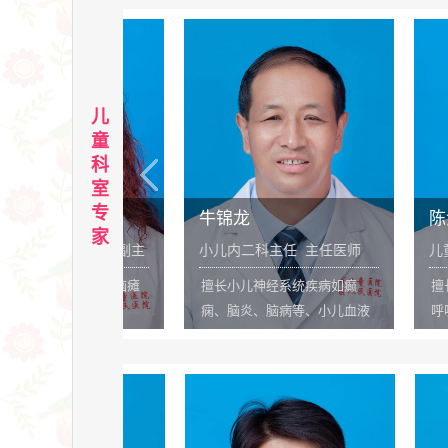
科病、关节
专注心肺及瘫痪康复。
术。曾在西安交
有良好的疗
院进修学习一年
复针灸带头
院学习，发表论
“榆林第一
榆林市科技进步
项。
儿
童
科
室
专
牛锦龙
陈海英
家
专家 副主
小儿内二科主任 主任医师
儿童重症医学科
师
哮喘、脑瘫
擅长小儿神经系统疾病如癫
擅长小儿急危重
痫、脑炎、脑病等、小儿血液
呼吸系统、神经
系统、肾脏疾病及小儿消化系
统疾病、免疫性
统疾病的诊治及儿童重症抢
重症的诊治，在
救，尤其在小儿癫痫、小儿神
重症患儿营养、
经康复、小儿消化的治疗方面
全的识别及救治
具有独到见解。
富的临床经验。 