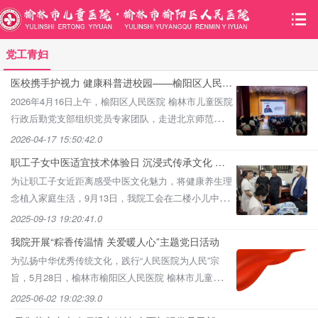
党工青妇
医校携手护视力 健康科普进校园——榆阳区人民医
院 榆林市儿童医院行政后勤党支部组织开展主题党
2026年4月16日上午，榆阳区人民医院 榆林市儿童医院
日活动
行政后勤党支部组织党员专家团队，走进北京师范大学
榆林实验学校，开展以“中小学生近视防控”为主题的健
2026-04-17 15:50:42.0
康教育
职工子女中医适宜技术体验日 沉浸式传承文化 护
佑成长
为让职工子女近距离感受中医文化魅力，将健康养生理
念植入家庭生活，9月13日，我院工会在二楼小儿中医
推拿室开展“传承中医文化 呵护子女健康”职工子女中医
2025-09-13 19:20:41.0
适宜技术体
我院开展“粽香传温情 关爱暖人心”主题党日活动
为弘扬中华优秀传统文化，践行“人民医院为人民”宗
旨，5月28日，榆林市榆阳区人民医院 榆林市儿童医院
党委组织党员志愿者、医疗专家走进福安社区，开
2025-06-02 19:02:39.0
展“粽香传温情