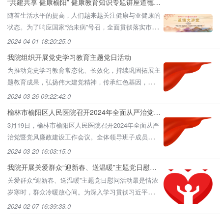
“共建共享 健康榆阳” 健康教育知识专题讲座道德大
讲堂第一期
随着生活水平的提高，人们越来越关注健康与亚健康的
状态。为了响应国家“治未病”号召，全面贯彻落实市、
区健康办健康榆阳行动，以及道德大讲堂关于职工健身
2024-04-01 18:20:25.0
养生文化活动精
我院组织开展党史学习教育主题党日活动
为推动党史学习教育常态化、长效化，持续巩固拓展主
题教育成果，弘扬伟大建党精神，传承红色基因，厚植
爱国情怀。3月22日下午，榆林市榆阳区人民医院组织
2024-03-26 09:22:42.0
党员干部职工开
榆林市榆阳区人民医院召开2024年全面从严治党暨
党风廉政建设工作会议
3月19日，榆林市榆阳区人民医院召开2024年全面从严
治党暨党风廉政建设工作会议。全体领导班子成员、行
政职能科室正副主任及拟推荐各支部委员参加会议。会
2024-03-20 16:03:15.0
议由高文军
我院开展关爱群众“迎新春、送温暖”主题党日慰问
活动
关爱群众“迎新春、送温暖”主题党日慰问活动最是情浓
岁寒时，群众冷暖放心间。为深入学习贯彻习近平新时
代中国特色社会主义思想和党的二十大精神，巩固深化
2024-02-07 16:39:33.0
主题教育成果，