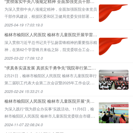
“贯彻落实中央八项规定精神 全面加强党员干部作
风建设”我院党委举办深入贯彻中央八项规定精神学
为深入贯彻中央八项规定精神，全面加强医院全体党员
习教育读书班
干部作风建设，根据区委和区卫健局党委安排部署，
2025年4月14日至15日，院党委举办深入贯彻中央八项
2025-04-19 17:03:19.0
规定精神学
榆林市榆阳区人民医院 榆林市儿童医院开展学雷锋
践初心“爱为宝 换季清柜”爱心纺织物捐赠主题党日
深入贯彻习近平总书记关于弘扬雷锋精神的重要指示精
活动
神，在第62个学雷锋月来临之际，院党委联合工会、妇
联、团委于3月20日下午，开展学雷锋践初心“爱为宝
2025-03-22 17:09:12.0
换季清柜”
"求真务实谋发展 真抓实干勇争先"我院举行第二届
职工代表大会第二次会议暨2025年工作会议
2月21日，榆林市榆阳区人民医院 榆林市儿童医院举行
第二届职工代表大会第二次会议暨2025年工作会议。
医院全体院级领导、职工代表、各科主任、护士长、获
2025-02-24 15:33:21.0
奖人员参加
榆林市榆阳区人民医院 榆林市儿童医院开展“关爱
特殊儿童 用爱点亮人生”健康义诊、送温暖主题党
为深入践行“我为群众办实事”实践活动。11月6日，榆
日活动
林市榆阳区人民医院 榆林市儿童医院党委联合市曙光
慈善志愿者服务队走进榆林市星缘自闭症儿童康复教育
2024-11-07 22:08:24.0
中心共同开展