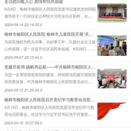
走访慰问暖人心 真情帮扶庆团圆
9月9日，榆林市榆阳区人民医院党委书记康世杰协同院
领导班子一行前往定点帮扶大河塔乡任庄则村，在中秋
节来临之际暖心走访慰问村民。康书记看望慰问了驻村
2024-09-14 22:14:33.0
干部，对他们的
榆林市榆阳区人民医院 榆林市儿童医院开展“关爱
进社区，健康送到家”主题党日活动
为切实做好为民办实事、办好事工作，弘扬社会主义核
心价值观，进一步提升社区居民幸福感。8月28日，榆
林市榆阳区人民医院行政后勤党支部、医疗医技第二党
2024-09-07 22:15:44.0
支部组织医疗专
党建开新局 扬帆再起航——中共榆林市榆阳区人民
医院委员会组织各党支部召开第一次选举会议
为进一步加强基层党组织建设，持续推动党建引领医院
高质量发展，中共榆林市榆阳区人民医院委员会行政后
勤党支部、医疗医技第一党支部、医疗医技第二党支
2024-05-15 21:25:54.0
部、护理党支部分别
榆林市榆阳区人民医院召开党纪学习教育动员部署
会
4月15日，榆林市榆阳区人民医院党委召开党纪学习教
育动员部署会，传达学习习近平总书记关于开展党纪学
习教育的重要讲话重要指示精神、中共中央办公厅印发
2024-04-16 15:27:58.0
《关于在全党开