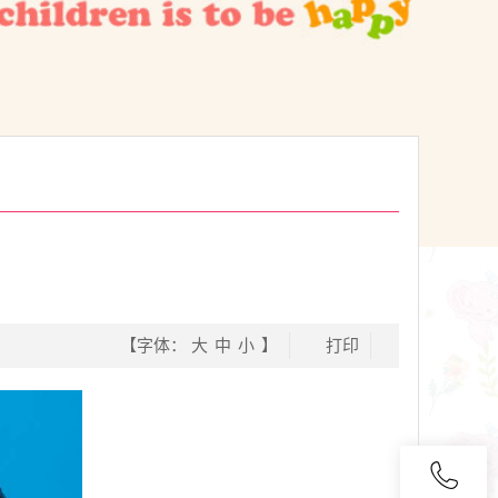
【字体：
大
中
小
】
打印