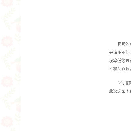
腹股沟
来诸多不便
发率低等显
平和认真负
“不用
此次送医下