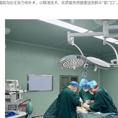
腹股沟疝无张力修补术，以精湛技术、优质服务把健康送到群众“家门口”