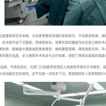
疝是基层常见多发病，以往患者需往返城区医院就诊，不仅路途奔波、耗
。此次医疗组下沉基层，将成熟安全、效果优良的腹股沟疝无张力修补术
著优势，能够最大限度减轻患者痛苦、缩短康复周期、降低就医负担。手
责的医疗态度，全力保障手术安全与诊疗效果，得到了患者及家属的高度
跑远路，不用花高价，在家门口就能享受到区人民医院专家的手术服务，真
乡活动最实在的成效。这不仅是一次技术下沉，更是榆阳区人民医院践行以