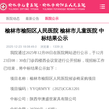
医院动态
最新公告
医院公示
榆林市榆阳区人民医院 榆林市儿童医院 中
标结果公示
2025-12-23 18:08:49.0
浏览量：
1339
次
我院通过
2025年1
2
月
09
日在医院网站进行
公示
，于
1
2
月
23
日
08
：
30
在门诊四楼
西
会议室进行
公开招标
，
现招标工作
已结束，将中标结果公示如下：
项目名称：榆林
市榆阳区人民医院候诊椅采购项目
项目编码：
YYQRMYY（2025)
CGK1201
中标公司：
陕西华澳盛世家具有限公司