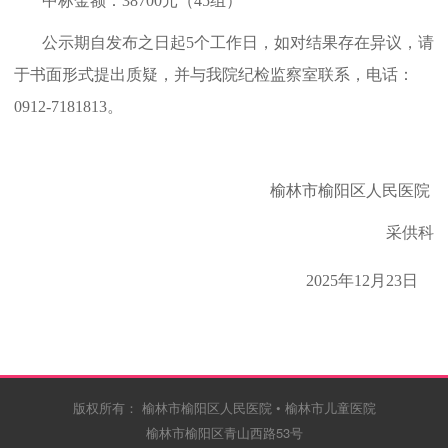
中标金额：
38700
元
（
45组
）
公示期自发布之日起
5个工作日
，如对结果存在异议，请
于书面形式提出质疑，并与我院纪检监察室联系，电话：
0912-7181813。
榆林市榆阳区人民医院
采供科
2025年1
2
月
23
日
版权所有： 榆林市榆阳区人民医院 • 榆林市儿童医院
榆林市榆阳区青山西路53号